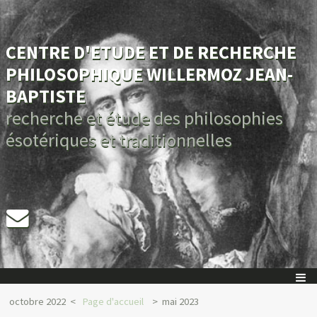
CENTRE D'ETUDE ET DE RECHERCHE
PHILOSOPHIQUE WILLERMOZ JEAN-
BAPTISTE
recherche et étude des philosophies
ésotériques et traditionnelles
octobre 2022
Page d'accueil
mai 2023