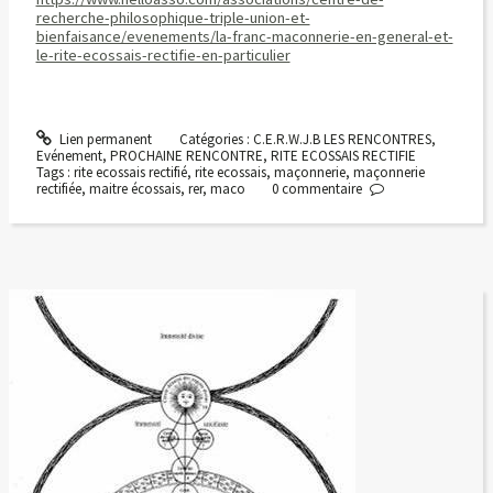
recherche-philosophique-triple-union-et-
bienfaisance/evenements/la-franc-maconnerie-en-general-et-
le-rite-ecossais-rectifie-en-particulier
Lien permanent
Catégories :
C.E.R.W.J.B LES RENCONTRES
,
Evénement
,
PROCHAINE RENCONTRE
,
RITE ECOSSAIS RECTIFIE
Tags :
rite ecossais rectifié
,
rite ecossais
,
maçonnerie
,
maçonnerie
rectifiée
,
maitre écossais
,
rer
,
maco
0
commentaire