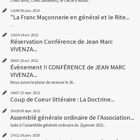
Chers amis, Chers adhérents, le Cercle d'étude...
11h40
09
janv. 2023
"La Franc Maçonnerie en général et le Rite...
...
11h24
14
oct. 2022
Réservation Conférence de Jean Marc
VIVENZA...
20h01
10
oct. 2022
Évènement !! CONFÉRENCE de JEAN MARC
VIVENZA...
Nous avons le plaisir de recevoir le 26...
16h07
25
sept. 2022
Coup de Coeur littéraire : La Doctrine...
10h28
09
sept. 2022
Assemblé générale ordinaire de l'Association...
Suite à l’assemblée générale ordinaire du 21janvier 2022...
17h12
26
janv. 2020