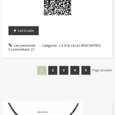
Lire la suite
Lien permanent
Catégories :
C.E.R.W.J.B LES RENCONTRES
0
commentaire
1
2
3
4
5
Page suivante