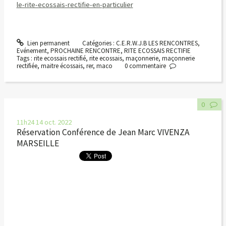
le-rite-ecossais-rectifie-en-particulier
Lien permanent
Catégories :
C.E.R.W.J.B LES RENCONTRES
,
Evénement
,
PROCHAINE RENCONTRE
,
RITE ECOSSAIS RECTIFIE
Tags :
rite ecossais rectifié
,
rite ecossais
,
maçonnerie
,
maçonnerie
rectifiée
,
maitre écossais
,
rer
,
maco
0
commentaire
0
11h24
14
oct. 2022
Réservation Conférence de Jean Marc VIVENZA
MARSEILLE