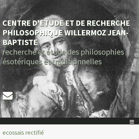
CENTRE D'ETUDE ET DE RECHERCHE
PHILOSOPHIQUE WILLERMOZ JEAN-
BAPTISTE
recherche et étude des philosophies
ésotériques et traditionnelles
ecossais rectifié