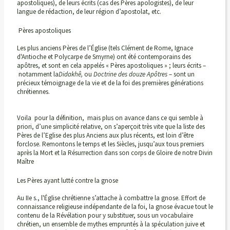
apostoliques), de leurs écrits (cas des Pères apologistes), de leur
langue de rédaction, de leur région d’apostolat, etc.
Pères apostoliques
Les plus anciens Pères de l’Église (tels Clément de Rome, Ignace
d'Antioche et Polycarpe de Smyrne) ont été contemporains des
apôtres, et sont en cela appelés « Pères apostoliques » ; leurs écrits –
notamment la
Didakhê,
ou
Doctrine des douze Apôtres
– sont un
précieux témoignage de la vie et de la foi des premières générations
chrétiennes.
Voila pour la définition, mais plus on avance dans ce qui semble à
priori, d’une simplicité relative, on s’aperçoit très vite que la liste des
Pères de l’Eglise des plus Anciens aux plus récents, est loin d’être
forclose. Remontons le temps et les Siècles, jusqu’aux tous premiers
après la Mort et la Résurrection dans son corps de Gloire de notre Divin
Maître
Les Pères ayant lutté contre la gnose
Au IIe s., l'Église chrétienne s’attache à combattre la gnose. Effort de
connaissance religieuse indépendante de la foi, la gnose évacue tout le
contenu de la Révélation pour y substituer, sous un vocabulaire
chrétien, un ensemble de mythes empruntés à la spéculation juive et