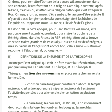
Or donc, pour remettre l’écriture de la pensée Willermozienne, dans
son contexte, le représentant de la religion Catholique sur terre, après
le Pape, c’est le Roi, et attaquer la religion catholique c’est attaquer le
Roi. On risque fort au mieux,d’être embastillé, au pire d’être exécuté. Il
n’y avait pas si longtemps de cela que s’éteignaient les bûchers de
l’Inquisition. Rappelons-nous : « France, Fille Ainée de l’Eglise »
Il a donc fallu à cette époque, pour Jean Baptiste Willermoz, être
particulièrement attentif et prudent, pour insérer la doctrine de la
Réintégration, dans les Rituels du RER, réintégration qui se trouve
chez son Maitre ,Martines de Pasqually. Pour ce qui est de réintégrer, si
mes souvenirs de français sont encore bon, cela signifie :-« Retrouver,
retourner à l’état original, ou originel »-
III) DEFINITIONS DE LA THEURGIE ET DE LA THEOSOPHIE
Réintégrer l’état originel qui était le nôtre avant la Prévarication, mais
par quels moyens ? En utilisant la Théurgie, et la Théosophl IE
Théurgie: -
action des moyens
mis en place sur le chemin vers la
lumière/Dieu
- choix du carré long pour construire d'abord le temple
intérieur/ c'est à dire apprendre à séparer l'intérieur de l'extérieur/
l'activité des pensées pour aller vers le silence. Action en plusieurs
temps.
- le carré long, les couleurs, les Rituels, le positionnement
de chacun dans la loge, les nombres, les bougies, les meubles,
compas, équerre, l’épée, l'encens etc....