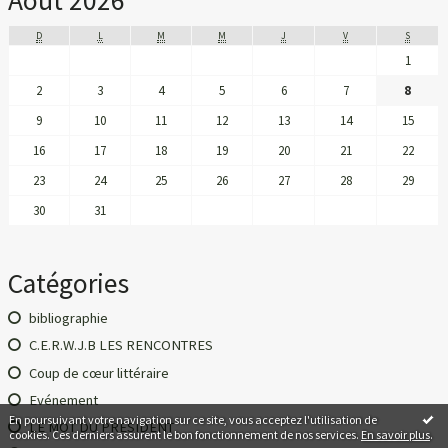
Août 2026
D
L
M
M
J
V
S
1
2
3
4
5
6
7
8
9
10
11
12
13
14
15
16
17
18
19
20
21
22
23
24
25
26
27
28
29
30
31
Catégories
bibliographie
C.E.R.W.J.B LES RENCONTRES
Coup de cœur littéraire
Evénement
En poursuivant votre navigation sur ce site, vous acceptez l'utilisation de
LE MOT DU PRESIDENT
cookies. Ces derniers assurent le bon fonctionnement de nos services.
En savoir plus
.