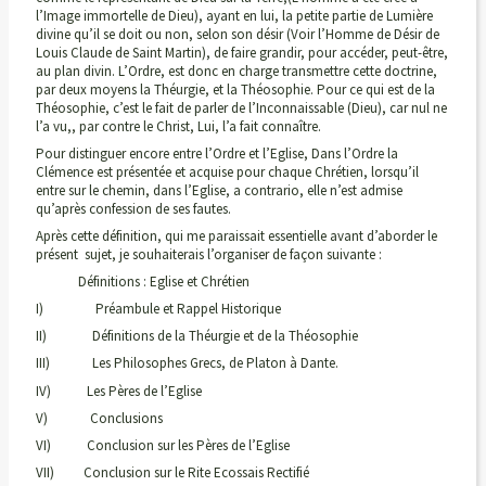
l’Image immortelle de Dieu), ayant en lui, la petite partie de Lumière
divine qu’il se doit ou non, selon son désir (Voir l’Homme de Désir de
Louis Claude de Saint Martin), de faire grandir, pour accéder, peut-être,
au plan divin. L’Ordre, est donc en charge transmettre cette doctrine,
par deux moyens la Théurgie, et la Théosophie. Pour ce qui est de la
Théosophie, c’est le fait de parler de l’Inconnaissable (Dieu), car nul ne
l’a vu,, par contre le Christ, Lui, l’a fait connaître.
Pour distinguer encore entre l’Ordre et l’Eglise, Dans l’Ordre la
Clémence est présentée et acquise pour chaque Chrétien, lorsqu’il
entre sur le chemin, dans l’Eglise, a contrario, elle n’est admise
qu’après confession de ses fautes.
Après cette définition, qui me paraissait essentielle avant d’aborder le
présent sujet, je souhaiterais l’organiser de façon suivante :
Définitions : Eglise et Chrétien
I) Préambule et Rappel Historique
II) Définitions de la Théurgie et de la Théosophie
III) Les Philosophes Grecs, de Platon à Dante.
IV) Les Pères de l’Eglise
V) Conclusions
VI) Conclusion sur les Pères de l’Eglise
VII) Conclusion sur le Rite Ecossais Rectifié