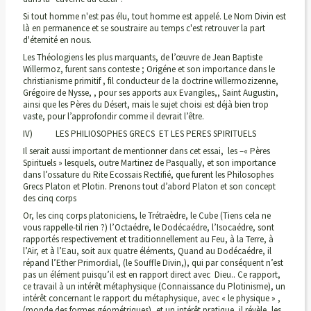
Si tout homme n'est pas élu, tout homme est appelé. Le Nom Divin est
là en permanence et se soustraire au temps c'est retrouver la part
d'éternité en nous.
Les Théologiens les plus marquants, de l’œuvre de Jean Baptiste
Willermoz, furent sans conteste ; Origéne et son importance dans le
christianisme primitif , fil conducteur de la doctrine willermozizenne,
Grégoire de Nysse, , pour ses apports aux Evangiles,, Saint Augustin,
ainsi que les Pères du Désert, mais le sujet choisi est déjà bien trop
vaste, pour l’approfondir comme il devrait l’être.
IV) LES PHILIOSOPHES GRECS ET LES PERES SPIRITUELS
Il serait aussi important de mentionner dans cet essai, les –« Pères
Spirituels » lesquels, outre Martinez de Pasqually, et son importance
dans l’ossature du Rite Ecossais Rectifié, que furent les Philosophes
Grecs Platon et Plotin. Prenons tout d’abord Platon et son concept
des cinq corps
Or, les cinq corps platoniciens, le Trétraèdre, le Cube (Tiens cela ne
vous rappelle-til rien ?) l’Octaédre, le Dodécaédre, l’Isocaédre, sont
rapportés respectivement et traditionnellement au Feu, à la Terre, à
l’Air, et à l’Eau, soit aux quatre éléments, Quand au Dodécaédre, il
répand l’Ether Primordial, (le Souffle Divin,), qui par conséquent n’est
pas un élément puisqu’il est en rapport direct avec Dieu.. Ce rapport,
ce travail à un intérêt métaphysique (Connaissance du Plotinisme), un
intérêt concernant le rapport du métaphysique, avec « le physique » ,
(monde des formes géométriques), et un intérêt pratique, il révèle, les