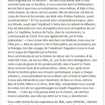
faute originelle par ce Sacrifice ? Ne faut-il pas penser que si nous
sommes lavés par ce Sacrifice, si nous sommes dans la Rédemption,
encore faut-il que nous accomplissions, nous-mêmes, et déjà ici bas,
notre chemin, du retour vers la Lumière. Afin de retrouver cet état de
corps de Gloire et de Lumière, qui était celui d’Adam Kadmon, avant
sa prévarication ? Et l’on pourrait ainsi comprendre pourquoi, dans
nos Rituels, avant que l’impétrant n’entre dans le cabinet de réflexion,
il lui est demandé son nom de baptême et le nom de baptême de son
père. Ce baptême, le place de Facto, dans la communion, la
communauté du Christ. Il lui sera également dit, par le Frère
préparateur :-« Vous croyez être seul dans ces ténèbres, mais vous ne
l’êtes pas »-, Mise en œuvre ici de la théosophie, qui se poursuivra, par
la théurgie, lors des voyages de l’impétrant .Rappelons nous la main
sur la nuque de l’Apprenti par le Parrain.
Nous sommes placés sur le chemin du retour vers la Lumière, et du
Verbe fait Chair, cet Amour infini, et , par là de notre réintégration, vers
notre corps de gloire et de Lumière primitif, celui d’avant la Chute.
Nous sommes lavés de la prévarication, certes, mais, après avoir
étudié la doctrine grâce aux moyens symboliques, acquis à chaque
initiation,, nous permettant de nous élever vers ce Haut et Saint Ordre,
il nous sera demandé un jour clairement, de faire un choix, entre le
Bien et le Mal, Même si ce choix, était déjà, omniprésent sous couvert
de voiles, lors de nos apprentissages successifs. Rappelons nous nos
Rituels : - «Celui qui n’est jamais entré sur le chemin, est cent fois
moins à plaindre, que celui qui entré sur la Voie, a abandonné»-
Dans cette recherche des inspirateurs de JBW, outre ORIGENE, Clément