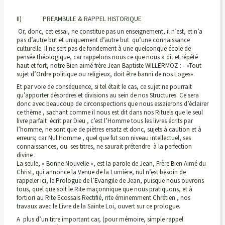
II) PREAMBULE & RAPPEL HISTORIQUE
Or, donc, cet essai, ne constitue pas un enseignement, il n’est, et n’a
pas d’autre but et uniquement d’autre but qu’une connaissance
culturelle. Il ne sert pas de fondement à une quelconque école de
pensée théologique, car rappelons nous ce que nous a dit et répété
haut et fort, notre Bien aimé frère Jean Baptiste WILLERMOZ : - «Tout
sujet d’Ordre politique ou religieux, doit être banni de nos Loges».
Et par voie de conséquence, si tel était le cas, ce sujet ne pourrait
qu’apporter désordres et divisions au sein de nos Structures. Ce sera
donc avec beaucoup de circonspections que nous essaierons d’éclairer
ce thème , sachant comme il nous est dit dans nos Rituels que le seul
livre parfait écrit par Dieu , c’est l’Homme tous les livres écrits par
l’homme, ne sont que de piètres ersatz et donc, sujets à caution et à
erreurs; car Nul Homme , quel que fut son niveau intellectuel, ses
connaissances, ou ses titres, ne saurait prétendre à la perfection
divine .
La seule, « Bonne Nouvelle », est la parole de Jean, Frère Bien Aimé du
Christ, qui annonce la Venue de la Lumière, nul n’est besoin de
rappeler ici, le Prologue de l’Evangile de Jean, puisque nous ouvrons
tous, quel que soit le Rite maçonnique que nous pratiquons, et à
fortiori au Rite Ecossais Rectifié, rite éminemment Chrétien , nos
travaux avec le Livre de la Sainte Loi, ouvert sur ce prologue.
A plus d’un titre important car, (pour mémoire, simple rappel