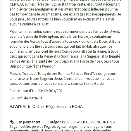
CERWJB, sur les Pères de l’Eglise était trop vaste, et surtout nécessitait
afin d’éviter des amalgames et des interprétations périlleuses pour ne
pas tomber dans le Dogmatisme, ces éclairages et développements. Je
vous prie , toutes et tous de bien vouloir m’en excuser, mais je n’ai
aucune crainte à ce sujet.
Pour terminer, enfin, comme nous sommes dans les Temps de l’Avent,
avant la Venue du Rédempteur, nôtre Divin Maître je souhaiterais
formuler des Vœux, tout d’abord à tous ceux qui ont été Doux et Bons
et qui ont fait le Bien , à tous ceux qui ont fait le Mal, afin que nos
Lumières luisent au fond de leurs Cœurs pour effacer la Haine, à tous
ceux qui sont dans la Peine et la Souffrance, à la Sagesse, et la Beauté
de nos Ames, à la Santé de nos Corps et à la Force de nos Cœurs tous
Unis pour que règne l’Amour.
Passez, Toutes et Tous, de très Bonnes Fêtes de Fin d’Année, je vous
embrasse en Notre Seigneur Jésus Christ, et qu’il vous tienne, vous
tous, et tous ceux qui vous sont chers, sous sa Sainte Garde
Fait ce Jour d’Hui 03/12/2014/700
En l’Or.°. de Marseille
RJVd’EM In Ordine Régis Eques a ROSA
Lien permanent
Catégories :
C.E.R.W.J.B LES RENCONTRES
Tags :
rectifié
,
père de l'église
,
église
,
religion
,
franc maçon
,
franc
maçonnerie
,
spirituel
,
jésus
,
christ
,
jésus christ
,
dieu
,
théosophie
,