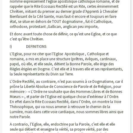
nomme expressément l’église apostolique catholique romaine, et de
rappeler que le Rite Ecossais Rectifié est un Rite, certes éminemment
Chrétien, initiant du premier au dernier grade d’Apprenti à Chevalier
Bienfaisant de la Cité Sainte, mais faut-il encore et toujours en faire
état, se situe en dehors de TOUT dogmatisme , fut-il Catholique,
orthodoxe, protestant ,Gallican, anglican peu importe,
Et donc avant toute chose de définir, ce qu’est une Eglise, et ce que
c’est qu’être Chrétien.
I) DEFINITIONS
L’Eglise, pour ne citer que l’Eglise Apostolique , Catholique et
romaine, a mis en place une structure (prêtres, évêques, cardinaux,
pape), où elle, et elle seule, détient la Bonne Parole, elle érige des
Règles érigées en Dogme. C’est elle et à travers elle et ses représentants,
la Seule représentante du Divin sur Terre.
L’Ordre Rectifié, au contraire, n’est pas soumis à ce Dogmatisme, car il
prône la Liberté Absolue de Conscience de Parole et de Religion, pour
mémoire :- « L’Ordre ne souhaite que des Hommes Libres et de Bonnes
Mœurs »-, et parler de l’Eglise est quelque chose d’extérieur à l’Ordre.
En effet dans le Rite Ecossais Rectifié, dans l’Ordre, on montre la Voie
Théosophique, qui va nous amener à retrouver le chemin de la
Lumière, mais dans cette voie cardiaque, nous sommes libres ainsi que
notre Parole.
A contrario, l’Eglise, elle, endoctrine par la Parole, c’est elle et elle
seule qui détient et enseigne la vérité, sa propre vérité, par des