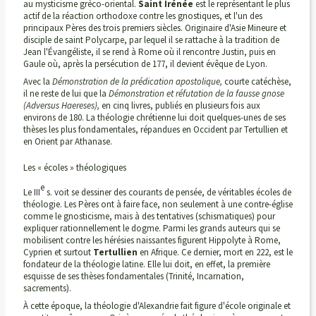
au mysticisme gréco-oriental.
Saint Irénée
est le représentant le plus
actif de la réaction orthodoxe contre les gnostiques, et l'un des
principaux Pères des trois premiers siècles. Originaire d'Asie Mineure et
disciple de saint Polycarpe, par lequel il se rattache à la tradition de
Jean l'Évangéliste, il se rend à Rome où il rencontre Justin, puis en
Gaule où, après la persécution de 177, il devient évêque de Lyon.
Avec la
Démonstration de la prédication apostolique,
courte catéchèse,
il ne reste de lui que la
Démonstration et réfutation de la fausse gnose
(Adversus Haereses),
en cinq livres, publiés en plusieurs fois aux
environs de 180. La théologie chrétienne lui doit quelques-unes de ses
thèses les plus fondamentales, répandues en Occident par Tertullien et
en Orient par Athanase.
Les « écoles » théologiques
e
Le III
s. voit se dessiner des courants de pensée, de véritables écoles de
théologie. Les Pères ont à faire face, non seulement à une contre-église
comme le gnosticisme, mais à des tentatives (schismatiques) pour
expliquer rationnellement le dogme. Parmi les grands auteurs qui se
mobilisent contre les hérésies naissantes figurent Hippolyte à Rome,
Cyprien et surtout
Tertullien
en Afrique. Ce dernier, mort en 222, est le
fondateur de la théologie latine. Elle lui doit, en effet, la première
esquisse de ses thèses fondamentales (Trinité, Incarnation,
sacrements).
À cette époque, la théologie d'Alexandrie fait figure d'école originale et