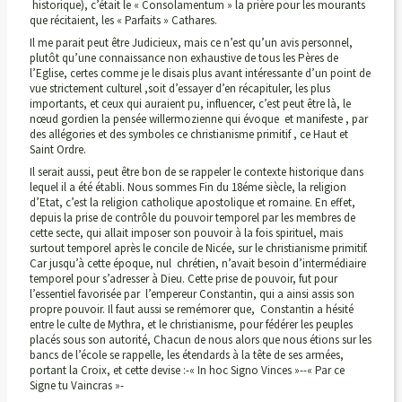
historique), c’était le « Consolamentum » la prière pour les mourants
que récitaient, les « Parfaits » Cathares.
Il me parait peut être Judicieux, mais ce n’est qu’un avis personnel,
plutôt qu’une connaissance non exhaustive de tous les Pères de
l’Eglise, certes comme je le disais plus avant intéressante d’un point de
vue strictement culturel ,soit d’essayer d’en récapituler, les plus
importants, et ceux qui auraient pu, influencer, c’est peut être là, le
nœud gordien la pensée willermozienne qui évoque et manifeste , par
des allégories et des symboles ce christianisme primitif , ce Haut et
Saint Ordre.
Il serait aussi, peut être bon de se rappeler le contexte historique dans
lequel il a été établi. Nous sommes Fin du 18éme siècle, la religion
d’Etat, c’est la religion catholique apostolique et romaine. En effet,
depuis la prise de contrôle du pouvoir temporel par les membres de
cette secte, qui allait imposer son pouvoir à la fois spirituel, mais
surtout temporel après le concile de Nicée, sur le christianisme primitif.
Car jusqu’à cette époque, nul chrétien, n’avait besoin d’intermédiaire
temporel pour s’adresser à Dieu. Cette prise de pouvoir, fut pour
l’essentiel favorisée par l’empereur Constantin, qui a ainsi assis son
propre pouvoir. Il faut aussi se remémorer que, Constantin a hésité
entre le culte de Mythra, et le christianisme, pour fédérer les peuples
placés sous son autorité, Chacun de nous alors que nous étions sur les
bancs de l’école se rappelle, les étendards à la tête de ses armées,
portant la Croix, et cette devise :-« In hoc Signo Vinces »--« Par ce
Signe tu Vaincras »-