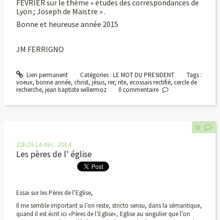
FEVRIER sur le thème « études des correspondances de
Lyon ; Joseph de Maistre » .
Bonne et heureuse année 2015
JM FERRIGNO
Lien permanent
Catégories :
LE MOT DU PRESIDENT
Tags :
voeux
,
bonne année
,
christ
,
jésus
,
rer
,
rite
,
ecossais rectifié
,
cercle de
recherche
,
jean baptiste willermoz
0
commentaire
0
22h29
14
déc. 2014
Les pères de l' église
Essai sur les Pères de l’Eglise,
Il me semble important si l’on reste, stricto sensu, dans la sémantique,
quand il est écrit ici «Pères de l’Eglise», Eglise au singulier que l’on