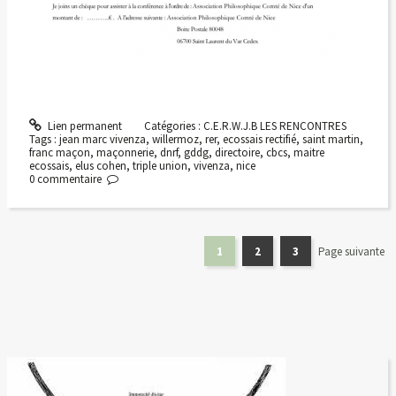
Lien permanent
Catégories :
C.E.R.W.J.B LES RENCONTRES
Tags :
jean marc vivenza
,
willermoz
,
rer
,
ecossais rectifié
,
saint martin
,
franc maçon
,
maçonnerie
,
dnrf
,
gddg
,
directoire
,
cbcs
,
maitre
ecossais
,
elus cohen
,
triple union
,
vivenza
,
nice
0
commentaire
1
2
3
Page suivante