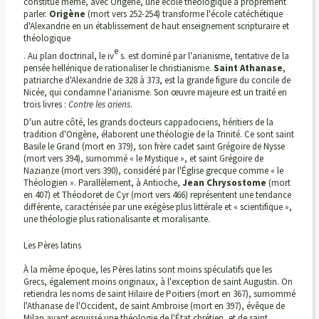
constitue même, avec Origène, une école théologique à proprement
parler.
Origène
(mort vers 252-254) transforme l'école catéchétique
d'Alexandrie en un établissement de haut enseignement scripturaire et
théologique
e
. Au plan doctrinal, le iv
s. est dominé par l'arianisme, tentative de la
pensée hellénique de rationaliser le christianisme.
Saint Athanase
,
patriarche d'Alexandrie de 328 à 373, est la grande figure du concile de
Nicée, qui condamne l'arianisme. Son œuvre majeure est un traité en
trois livres :
Contre les ariens
.
D'un autre côté, les grands docteurs cappadociens, héritiers de la
tradition d'Origène, élaborent une théologie de la Trinité. Ce sont saint
Basile le Grand (mort en 379), son frère cadet saint Grégoire de Nysse
(mort vers 394), surnommé « le Mystique », et saint Grégoire de
Nazianze (mort vers 390), considéré par l'Église grecque comme « le
Théologien ». Parallèlement, à Antioche,
Jean Chrysostome
(mort
en 407) et Théodoret de Cyr (mort vers 466) représentent une tendance
différente, caractérisée par une exégèse plus littérale et « scientifique »,
une théologie plus rationalisante et moralisante.
Les Pères latins
À la même époque, les Pères latins sont moins spéculatifs que les
Grecs, également moins originaux, à l'exception de saint Augustin. On
retiendra les noms de saint Hilaire de Poitiers (mort en 367), surnommé
l'Athanase de l'Occident, de saint Ambroise (mort en 397), évêque de
Milan ayant esquissé une théologie de l'État chrétien, et de saint