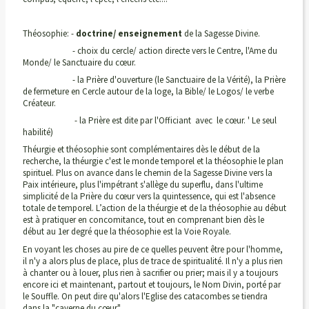
Théosophie: -
doctrine/ enseignement
de la Sagesse Divine.
- choix du cercle/ action directe vers le Centre, l'Ame du
Monde/ le Sanctuaire du cœur.
- la Prière d'ouverture (le Sanctuaire de la Vérité), la Prière
de fermeture en Cercle autour de la loge, la Bible/ le Logos/ le verbe
Créateur.
- la Prière est dite par l'Officiant avec le cœur. ' Le seul
habilité)
Théurgie et théosophie sont complémentaires dès le début de la
recherche, la théurgie c'est le monde temporel et la théosophie le plan
spirituel. Plus on avance dans le chemin de la Sagesse Divine vers la
Paix intérieure, plus l'impétrant s'allège du superflu, dans l'ultime
simplicité de la Prière du cœur vers la quintessence, qui est l'absence
totale de temporel. L’action de la théurgie et de la théosophie au début
est à pratiquer en concomitance, tout en comprenant bien dès le
début au 1er degré que la théosophie est la Voie Royale.
En voyant les choses au pire de ce quelles peuvent être pour l'homme,
il n'y a alors plus de place, plus de trace de spiritualité. Il n'y a plus rien
à chanter ou à louer, plus rien à sacrifier ou prier; mais il y a toujours
encore ici et maintenant, partout et toujours, le Nom Divin, porté par
le Souffle. On peut dire qu'alors l'Eglise des catacombes se tiendra
dans la "caverne du cœur".