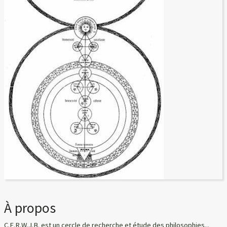
À propos
C.E.R.W.J.B. est un cercle de recherche et étude des philosophies...