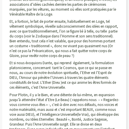
associations d’idées cachées derrière les parties de cérémonies
marquées, par les vêtures, au moment où elles sont pratiquées par le
Vénérable Maître de la Loge.
Et, a fortiori, le fait de porter ensuite, habituellement en Loge, tel
vêtement symbolique, réveille subconsciemment des idées en rapport,
avec ce que traditionnellement, l’on se figure lié à telle, ou telle partie
du corps (voir le Zodiaque dans l’Homme et son sens traditionnel).
Bien entendu, tout cela n’est valable, que pour des hommes portant
un costume « traditionnel », donc ne vivant pas quasiment nus (Or
n’est ce pas la Prévarication, qui nous a fait quitter notre corps de
Gloire, pour revêtir notre corps de peau ?)
Et si nous évoquions Dante, qui reprend également, la formulation
platonicienne, concernant tant le Cosmos, que ce qui se passe en
nous, au cours de notre évolution spirituelle, l’Ether est l’Esprit de
DIEU, l’Amour qui pénètre l’Univers à travers les quatre éléments
constitutifs de tout. L’Ether (Dieu )est ce qui anime les êtres formés de
ces éléments, c’est l’Ame Universelle.
Pour Plotin, il y a le Bien, et une détente de lui-même, en expansion
jusqu’à atteindre l’état d’Etre (Le Beau) ( rappelons nous – « Regardez-
vous comme vous êtes » -, c'est-à-dire avec nos défauts, nos voices et
notre matérialité, mais aussi et c’est important BEAUX, comme nous
voie aussi DIEU), et l’Intelligence Universelle(le Vrai), qui développe des
nombres, ou Idées Eternelles : Beauté », Bonté, Justice Sagesse,
Grandeur. Puis l’Ame Universelle surgit. Elle se divise en deux