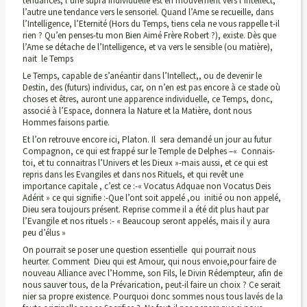
tendances, l’une supra individuelle est en mouvement vers l’intellect,
l’autre une tendance vers le sensoriel. Quand l’Ame se recueille, dans
l’Intelligence, l’Eternité (Hors du Temps, tiens cela ne vous rappelle t-il
rien ? Qu’en penses-tu mon Bien Aimé Frère Robert ?), existe. Dès que
l’Ame se détache de l’Intelligence, et va vers le sensible (ou matière),
nait le Temps
Le Temps, capable de s’anéantir dans l’Intellect,, ou de devenir le
Destin, des (futurs) individus, car, on n’en est pas encore à ce stade où
choses et êtres, auront une apparence individuelle, ce Temps, donc,
associé à l’Espace, donnera la Nature et la Matière, dont nous
Hommes faisons partie.
Et l’on retrouve encore ici, Platon. Il sera demandé un jour au futur
Compagnon, ce qui est frappé sur le Temple de Delphes –« Connais-
toi, et tu connaitras l’Univers et les Dieux »-mais aussi, et ce qui est
repris dans les Evangiles et dans nos Rituels, et qui revêt une
importance capitale , c’est ce :-« Vocatus Adquae non Vocatus Deis
Adérit » ce qui signifie :-Que l’ont soit appelé ,ou initié ou non appelé,
Dieu sera toujours présent. Reprise comme il a été dit plus haut par
l’Evangile et nos rituels :- « Beaucoup seront appelés, mais il y aura
peu d’élus »
On pourrait se poser une question essentielle qui pourrait nous
heurter. Comment Dieu qui est Amour, qui nous envoie,pour faire de
nouveau Alliance avec l’Homme, son Fils, le Divin Rédempteur, afin de
nous sauver tous, de la Prévarication, peut-il faire un choix ? Ce serait
nier sa propre existence. Pourquoi donc sommes nous tous lavés de la