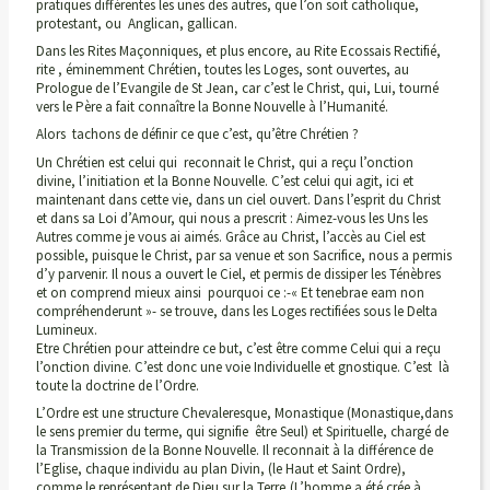
pratiques différentes les unes des autres, que l’on soit catholique,
protestant, ou Anglican, gallican.
Dans les Rites Maçonniques, et plus encore, au Rite Ecossais Rectifié,
rite , éminemment Chrétien, toutes les Loges, sont ouvertes, au
Prologue de l’Evangile de St Jean, car c’est le Christ, qui, Lui, tourné
vers le Père a fait connaître la Bonne Nouvelle à l’Humanité.
Alors tachons de définir ce que c’est, qu’être Chrétien ?
Un Chrétien est celui qui reconnait le Christ, qui a reçu l’onction
divine, l’initiation et la Bonne Nouvelle. C’est celui qui agit, ici et
maintenant dans cette vie, dans un ciel ouvert. Dans l’esprit du Christ
et dans sa Loi d’Amour, qui nous a prescrit : Aimez-vous les Uns les
Autres comme je vous ai aimés. Grâce au Christ, l’accès au Ciel est
possible, puisque le Christ, par sa venue et son Sacrifice, nous a permis
d’y parvenir. Il nous a ouvert le Ciel, et permis de dissiper les Ténèbres
et on comprend mieux ainsi pourquoi ce :-« Et tenebrae eam non
compréhenderunt »- se trouve, dans les Loges rectifiées sous le Delta
Lumineux.
Etre Chrétien pour atteindre ce but, c’est être comme Celui qui a reçu
l’onction divine. C’est donc une voie Individuelle et gnostique. C’est là
toute la doctrine de l’Ordre.
L’Ordre est une structure Chevaleresque, Monastique (Monastique,dans
le sens premier du terme, qui signifie être Seul) et Spirituelle, chargé de
la Transmission de la Bonne Nouvelle. Il reconnait à la différence de
l’Eglise, chaque individu au plan Divin, (le Haut et Saint Ordre),
comme le représentant de Dieu sur la Terre,(L’homme a été crée à