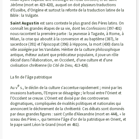
Jérôme (mort en 419-420), auquel on doit plusieurs traductions
d'Eusèbe, d'Origène et surtout la refonte de la traduction latine de la
Bible : la Vulgate.
Saint Augustin
est sans conteste le plus grand des Pères latins. On
connaît les grandes étapes de sa vie, dont les
Confessions
(397-401)
nous racontent la première partie : la jeunesse à Tagaste, à Rome, à
Milan, la crise qui aboutit à la conversion et au baptême (387), le
sacerdoce (391) et l'épiscopat (396) à Hippone, la mort (430) dans la
ville assiégée par les Vandales. Héritier de la culture philosophique
antique, rhéteur autant que prédicateur populaire, il joue un rôle
décisif dans l'élaboration, en Occident, d'une culture et d'une
civilisation chrétienne (
la Cité de Dieu,
413-426).
La fin de l'âge patristique
e
Au v
s., le déclin de la culture s'accentue rapidement ; miné par les
invasions barbares, l'Empire se désagrège ; le fossé entre l'Orient et
l'Occident se creuse. L'Orient est divisé par des controverses
dogmatiques, compliquées de rivalités politiques et nationales qui
annoncent le déchirement de la chrétienté. Ces débats sont dominés
par deux grandes figures : saint Cyrille d'Alexandrie (mort en 444), « le
sceau des Pères », qui termine l'âge d'or de la patristique en Orient, et
le pape saint Léon le Grand (mort en 461).