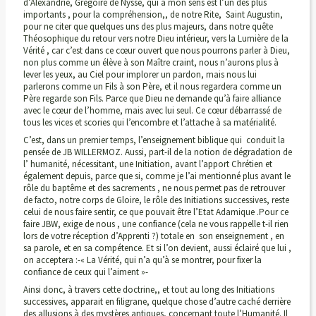
d’Alexandrie, Grégoire de Nysse, qui a mon sens est l’un des plus
importants , pour la compréhension,, de notre Rite, Saint Augustin,
pour ne citer que quelques uns des plus majeurs, dans notre quête
Théosophique du retour vers notre Dieu intérieur, vers la Lumière de la
Vérité , car c’est dans ce cœur ouvert que nous pourrons parler à Dieu,
non plus comme un élève à son Maître craint, nous n’aurons plus à
lever les yeux, au Ciel pour implorer un pardon, mais nous lui
parlerons comme un Fils à son Père, et il nous regardera comme un
Père regarde son Fils. Parce que Dieu ne demande qu’à faire alliance
avec le cœur de l’homme, mais avec lui seul. Ce cœur débarrassé de
tous les vices et scories qui l’encombre et l’attache à sa matérialité.
C’est, dans un premier temps, l’enseignement biblique qui conduit la
pensée de JB WILLERMOZ. Aussi, part-il de la notion de dégradation de
l’ humanité, nécessitant, une Initiation, avant l’apport Chrétien et
également depuis, parce que si, comme je l’ai mentionné plus avant le
rôle du baptême et des sacrements , ne nous permet pas de retrouver
de facto, notre corps de Gloire, le rôle des Initiations successives, reste
celui de nous faire sentir, ce que pouvait être l’Etat Adamique .Pour ce
faire JBW, exige de nous , une confiance (cela ne vous rappelle t-il rien
lors de votre réception d’Apprenti ?) totale en son enseignement , en
sa parole, et en sa compétence. Et si l’on devient, aussi éclairé que lui ,
on acceptera :-« La Vérité, qui n’a qu’à se montrer, pour fixer la
confiance de ceux qui l’aiment »-
Ainsi donc, à travers cette doctrine,, et tout au long des Initiations
successives, apparait en filigrane, quelque chose d’autre caché derrière
des allusions à des mystères antiques, concernant toute l’Humanité. Il