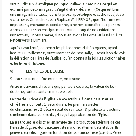
serait judicieux d’expliquer pourquoi celle-ci a besoin de ce qui est
exprimé par deux images : il s’agit d’être « délivré », (Ce qui est bien
une image inhabituelle, dans la prose apostolique et catholique)et de
« chaines ». On lit chez Jean Baptiste WILLERMOZ, que l’homme est
impuissant, enchainé et condamné, à ne rien connaître que par ses
« sens ». Et par son enseignement tout au long de nos Initiations
respectives, il nous amène, si nous en avons la Force, et le Désir, à ce
Retour vers la Lumière.
Après avoir tenté, de cerner les philosophes et théologiens, ayant
inspiré J.B. Willermoz, outre Martines de Pasqually, il serait bon de voir
la définition de Pères de l’Eglise, qu’en donne à la fois les Dictionnaires
et les livres d’Histoire. .
V) LES PERES DE L’EGLISE
Si l’on s’en tient au Dictionnaire, on trouve :
Anciens écrivains chrétiens qui, par leurs œuvres, la valeur de leur
doctrine, font autorité en matière de foi.
Le titre de « Pères de l'Église » a été attribué à certains
auteurs
chrétiens
qui ont : 1. vécu durant les premiers siècles
du christianisme ; 2. vécu en état de sainteté ; 3. professé la doctrine
chrétienne dans leurs écrits ; 4. reçu l’approbation de l’Église.
La
patrologie
désigne l'ensemble de la production littéraire de ces
Pères de l'Église, dont aucune liste n’a officiellement été établie. Ils
peuvent être distingués en fonction de leur ancienneté (cas des Pères