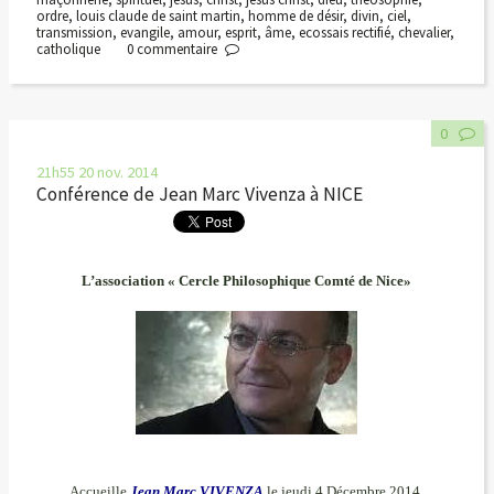
ordre
,
louis claude de saint martin
,
homme de désir
,
divin
,
ciel
,
transmission
,
evangile
,
amour
,
esprit
,
âme
,
ecossais rectifié
,
chevalier
,
catholique
0
commentaire
0
21h55
20
nov. 2014
Conférence de Jean Marc Vivenza à NICE
L’association « Cercle Philosophique Comté de Nice
»
Accueille
Jean Marc VIVENZA
le jeudi 4 Décembre 2014