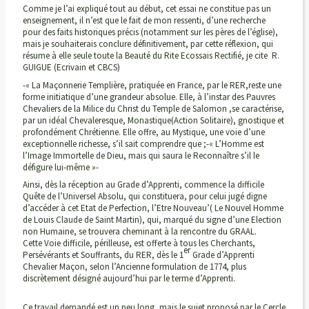
Comme je l’ai expliqué tout au début, cet essai ne constitue pas un
enseignement, il n’est que le fait de mon ressenti, d’une recherche
pour des faits historiques précis (notamment sur les pères de l’église),
mais je souhaiterais conclure définitivement, par cette réflexion, qui
résume à elle seule toute la Beauté du Rite Ecossais Rectifié, je cite R.
GUIGUE (Ecrivain et CBCS)
-« La Maçonnerie Templière, pratiquée en France, par le RER,reste une
forme initiatique d’une grandeur absolue. Elle, à l’instar des Pauvres
Chevaliers de la Milice du Christ du Temple de Salomon ,se caractérise,
par un idéal Chevaleresque, Monastique(Action Solitaire), gnostique et
profondément Chrétienne. Elle offre, au Mystique, une voie d’une
exceptionnelle richesse, s’il sait comprendre que ;-« L’Homme est
l’Image Immortelle de Dieu, mais qui saura le Reconnaître s’il le
défigure lui-même »-
Ainsi, dès la réception au Grade d’Apprenti, commence la difficile
Quête de l’Universel Absolu, qui constituera, pour celui jugé digne
d’accéder à cet Etat de Perfection, l’Etre Nouveau’( Le Nouvel Homme
de Louis Claude de Saint Martin), qui, marqué du signe d’une Election
non Humaine, se trouvera cheminant à la rencontre du GRAAL.
Cette Voie difficile, périlleuse, est offerte à tous les Cherchants,
er
Persévérants et Souffrants, du RER, dès le 1
Grade d’Apprenti
Chevalier Maçon, selon l’Ancienne formulation de 1774, plus
discrètement désigné aujourd’hui par le terme d’Apprenti.
Ce travail demandé est un peu long, mais le sujet proposé par le Cercle